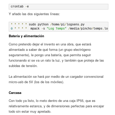
crontab 
-
e
Y añado las dos siguientes líneas:
*
*
*
*
*
 sudo python 
/
home
/
pi
/
logsens
.
0
*
*
*
*
  mpack 
-
s 
"Log Temps"
/
media
/
pincho
/
temps
.
log d
Batería y alimentación
Como pretendo dejar el invento en una obra, que estará
alimentado a saber de qué forma (un grupo electrógeno
seguramente), le pongo una batería, que permita seguir
funcionando si se va un rato la luz, y también que proteja de las
subidas de tensión.
La alimentación se hará por medio de un cargador convencional
micro-usb de 5V (los de los móviles).
Carcasa
Con todo ya listo, lo meto dentro de una caja IP55, que es
relativamente estanca, y de dimensiones perfectas para encajar
todo sin estar muy apretado.