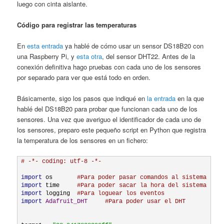
luego con cinta aislante.
Código para registrar las temperaturas
En
esta entrada
ya hablé de cómo usar un sensor DS18B20 con
una Raspberry Pi, y
esta otra
, del sensor DHT22. Antes de la
conexión definitiva hago pruebas con cada uno de los sensores
por separado para ver que está todo en orden.
Básicamente, sigo los pasos que indiqué en
la entrada
en la que
hablé del DS18B20 para probar que funcionan cada uno de los
sensores. Una vez que averiguo el identificador de cada uno de
los sensores, preparo este pequeño script en Python que registra
la temperatura de los sensores en un fichero:
# -*- coding: utf-8 -*-
import
 os	
#Para poder pasar comandos al sistema (su
import
 time	
#Para poder sacar la hora del sistema
import
 logging	
#Para loguear los eventos
import
Adafruit_DHT
#Para poder usar el DHT