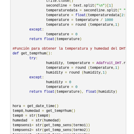
		tfile
.
close
()
		secondline 
=
 text
.
split
(
"\n"
)[
1
]
		temperaturedata 
=
 secondline
.
split
(
" "
)[
9
		temperature 
=
float
(
temperaturedata
[
2
:])
		temperature 
=
 temperature 
/
1000
		temperature 
=
 round 
(
temperature
,
1
)
except
:
		temperature 
=
0
return
float
(
temperature
)
#Función para obtener la temperatura y humedad del DHT22:
def
 get_tempYhum
():
try
:
                humidity
,
 temperature 
=
Adafruit_DHT
.
read
		temperature 
=
 round 
(
temperature
,
1
)
		humidity 
=
 round 
(
humidity
,
1
)
except
:
		humidity 
=
0
                temperature 
=
0
return
float
(
temperature
),
float
(
humidity
)
hora 
=
 get_date_time
()
temp0
,
humedad 
=
 get_tempYhum
()
temp0 
=
 str
(
temp0
)
humedad  
=
 str
(
humedad
)
tempsens1
=
 str
(
get_temp_sens
(
termo1
))
tempsens2
=
 str
(
get_temp_sens
(
termo2
))