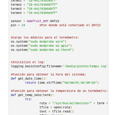
termo1 
=
"28-0417838399ff"
termo2 
=
"28-041783898fff"
termo3 
=
"28-04178386dbff"
termo4 
=
"28-04178389e9ff"
sensor 
=
Adafruit_DHT
.
DHT22

pin 
=
24
#Pin donde está conectado el DHT22
#Cargo los módulos para el termómetro:
os
.
system
(
"sudo modprobe wire"
)
os
.
system
(
"sudo modprobe w1-gpio"
)
os
.
system
(
"sudo modprobe w1-therm"
)
#Inicializo el log:
logging
.
basicConfig
(
filename
=
'/media/pincho/temps.log'
,
le
#Función para obtener la hora del sistema:
def
 get_date_time
():
return
 time
.
strftime
(
"%d/%m/%Y,%H:%M:%S"
)
#Función para obtener la temperatura de un termómetro:
def
 get_temp_sens
(
term
):
try
:
		ruta 
=
"/sys/bus/w1/devices/"
+
 term 
+
"/
		tfile 
=
 open
(
ruta
)
		text 
=
 tfile
.
read
()