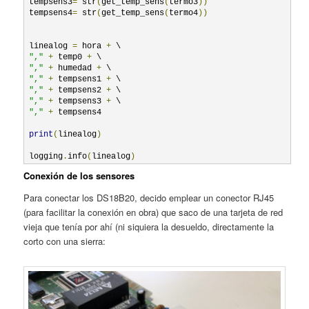
tempsens3
=
 str
(
get_temp_sens
(
termo3
))
tempsens4
=
 str
(
get_temp_sens
(
termo4
))
linealog 
=
 hora 
+
","
+
 temp0 
+
","
+
 humedad 
+
","
+
 tempsens1 
+
","
+
 tempsens2 
+
","
+
 tempsens3 
+
","
+
 tempsens4

print
(
linealog
)
logging
.
info
(
linealog
)
Conexión de los sensores
Para conectar los DS18B20, decido emplear un conector RJ45
(para facilitar la conexión en obra) que saco de una tarjeta de red
vieja que tenía por ahí (ni siquiera la desueldo, directamente la
corto con una sierra: