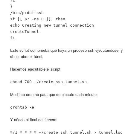
fi
}
/bin/pidof ssh
if [[ $? -ne 0 ]]; then
echo Creating new tunnel connection
createTunnel
fi
Este script comprueba que haya un proceso ssh ejecutándose, y
si no, abre el túnel.
Hacemos ejecutable el script:
chmod 700 ~/create_ssh_tunnel.sh
Modifico crontab para que se ejecute cada minuto:
crontab -e
Y añado al final del fichero:
*/1 * * * * ~/create_ssh_tunnel.sh > tunnel.log