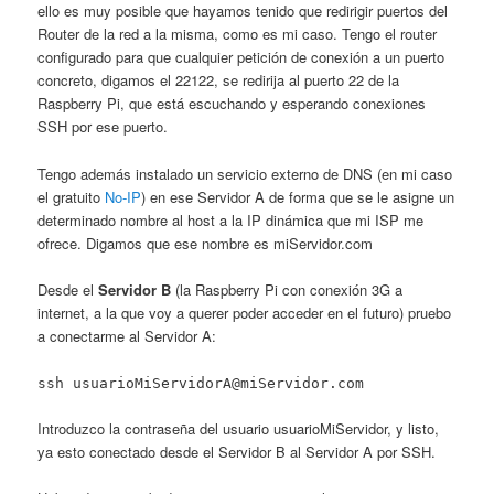
ello es muy posible que hayamos tenido que redirigir puertos del
Router de la red a la misma, como es mi caso. Tengo el router
configurado para que cualquier petición de conexión a un puerto
concreto, digamos el 22122, se redirija al puerto 22 de la
Raspberry Pi, que está escuchando y esperando conexiones
SSH por ese puerto.
Tengo además instalado un servicio externo de DNS (en mi caso
el gratuito
No-IP
) en ese Servidor A de forma que se le asigne un
determinado nombre al host a la IP dinámica que mi ISP me
ofrece. Digamos que ese nombre es miServidor.com
Desde el
Servidor B
(la Raspberry Pi con conexión 3G a
internet, a la que voy a querer poder acceder en el futuro) pruebo
a conectarme al Servidor A:
ssh usuarioMiServidorA@miServidor.com
Introduzco la contraseña del usuario usuarioMiServidor, y listo,
ya esto conectado desde el Servidor B al Servidor A por SSH.