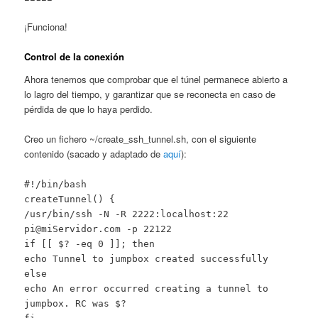
¡Funciona!
Control de la conexión
Ahora tenemos que comprobar que el túnel permanece abierto a
lo lagro del tiempo, y garantizar que se reconecta en caso de
pérdida de que lo haya perdido.
Creo un fichero ~/create_ssh_tunnel.sh, con el siguiente
contenido (sacado y adaptado de
aquí
):
#!/bin/bash
createTunnel() {
/usr/bin/ssh -N -R 2222:localhost:22
pi@miServidor.com -p 22122
if [[ $? -eq 0 ]]; then
echo Tunnel to jumpbox created successfully
else
echo An error occurred creating a tunnel to
jumpbox. RC was $?