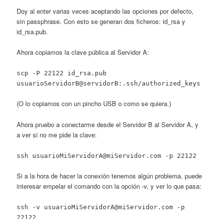
Doy al enter varias veces aceptando las opciones por defecto,
sin passphrase. Con esto se generan dos ficheros: id_rsa y
id_rsa.pub.
Ahora copiamos la clave pública al Servidor A:
scp -P 22122 id_rsa.pub
usuarioServidorB@servidorB:.ssh/authorized_keys
(O lo copiamos con un pincho USB o como se quiera.)
Ahora pruebo a conectarme desde el Servidor B al Servidor A, y
a ver si no me pide la clave:
ssh usuarioMiServidorA@miServidor.com -p 22122
Si a la hora de hacer la conexión tenemos algún problema, puede
interesar empelar el comando con la opción -v, y ver lo que pasa:
ssh -v usuarioMiServidorA@miServidor.com -p
22122