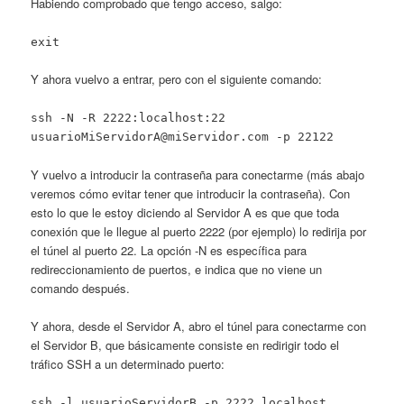
Habiendo comprobado que tengo acceso, salgo:
exit
Y ahora vuelvo a entrar, pero con el siguiente comando:
ssh -N -R 2222:localhost:22
usuarioMiServidorA@miServidor.com -p 22122
Y vuelvo a introducir la contraseña para conectarme (más abajo
veremos cómo evitar tener que introducir la contraseña). Con
esto lo que le estoy diciendo al Servidor A es que que toda
conexión que le llegue al puerto 2222 (por ejemplo) lo redirija por
el túnel al puerto 22. La opción -N es específica para
redireccionamiento de puertos, e indica que no viene un
comando después.
Y ahora, desde el Servidor A, abro el túnel para conectarme con
el Servidor B, que básicamente consiste en redirigir todo el
tráfico SSH a un determinado puerto:
ssh -l usuarioServidorB -p 2222 localhost