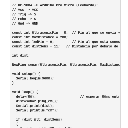
// HC-SR04 -> Arduino Pro Micro (Leonardo):

// Vcc -> VCC

// Trig -> 5

// Echo -> 5

// Gnd -> GND

const int UltrasonicPin = 5;  // Pin al que se envía y rec
const int MaxDistance = 200;

const int ledPin = 9;         // Pin al que está conectado
const int distSens = 11;   // Distancia por debajo de la c
int dist;

NewPing sonar(UltrasonicPin, UltrasonicPin, MaxDistance);

void setup() {

  Serial.begin(9600);

}

void loop() {

  delay(50);                      // esperar 50ms entre pi
  dist=sonar.ping_cm();

  Serial.print(dist);

  Serial.println("cm");

  if (dist &lt; distSens)

  {
