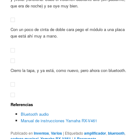
que era de noche) y se oye muy bien.
Con un poco de cinta de doble cara pego el módulo a una placa
que está ahí muy a mano.
Cierro la tapa, y ya está, como nuevo, pero ahora con bluetooth.
Referencias
Bluetooth audio
Manual de instrucciones Yamaha RX-V461
Publicado en
Inventos
,
Varios
|
Etiquetado
amplificador
,
bluetooth
,
cadena musical
,
Yamaha RX-V461
|
1
Respuesta