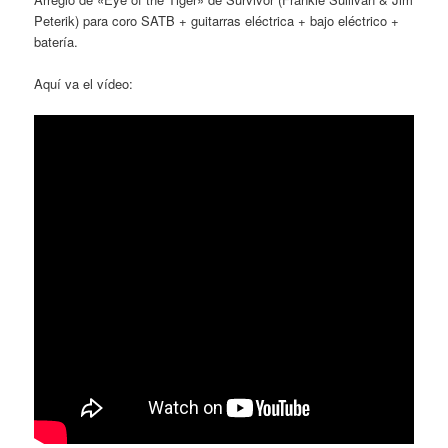
Peterik) para coro SATB + guitarras eléctrica + bajo eléctrico +
batería.
Aquí va el vídeo: