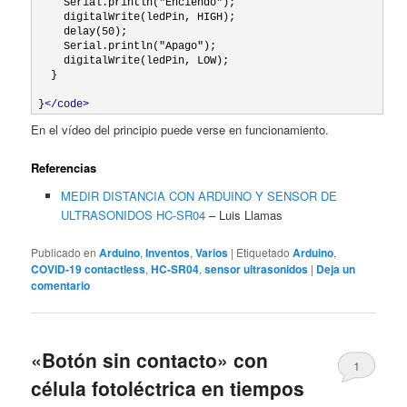
    Serial.println("Enciendo");  

    digitalWrite(ledPin, HIGH);

    delay(50);

    Serial.println("Apago");  

    digitalWrite(ledPin, LOW); 

  }

}
</code>
En el vídeo del principio puede verse en funcionamiento.
Referencias
MEDIR DISTANCIA CON ARDUINO Y SENSOR DE
ULTRASONIDOS HC-SR04
– Luis Llamas
Publicado en
Arduino
,
Inventos
,
Varios
|
Etiquetado
Arduino
,
COVID-19 contactless
,
HC-SR04
,
sensor ultrasonidos
|
Deja un
comentario
«Botón sin contacto» con
1
célula fotoléctrica en tiempos