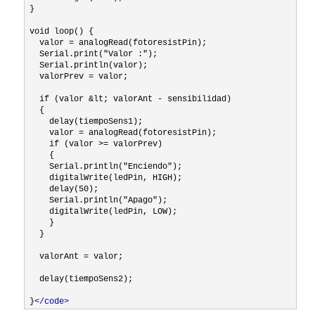
}

void loop() {

  valor = analogRead(fotoresistPin);

  Serial.print("Valor :");

  Serial.println(valor);

  valorPrev = valor;

  if (valor &lt; valorAnt - sensibilidad)

  {

    delay(tiempoSens1);

    valor = analogRead(fotoresistPin);

    if (valor >= valorPrev)

    {

    Serial.println("Enciendo");  

    digitalWrite(ledPin, HIGH);

    delay(50);

    Serial.println("Apago");  

    digitalWrite(ledPin, LOW); 

    }

  }

  valorAnt = valor;

  delay(tiempoSens2);

}
</code>