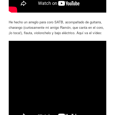
He hecho un arreglo para coro SATB, acompañado de guitarra,
charango (curiosamente mi amigo Ramón, que canta en el coro,
¡lo toca!), flauta, violonchelo y bajo eléctrico. Aquí va el vídeo: