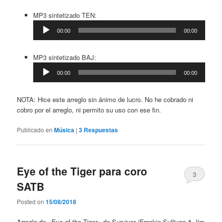
Reproductor
MP3 sintetizado TEN:
de
00:00
00:00
audio
Reproductor
MP3 sintetizado BAJ:
de
00:00
00:00
audio
NOTA: Hice este arreglo sin ánimo de lucro. No he cobrado ni
cobro por el arreglo, ni permito su uso con ese fin.
Publicado en
Música
|
3
Respuestas
Eye of the Tiger para coro
3
SATB
Posted on
15/08/2018
Arreglo de «Eye of the Tiger» de Survivor (Frankie Sullivan & Jim