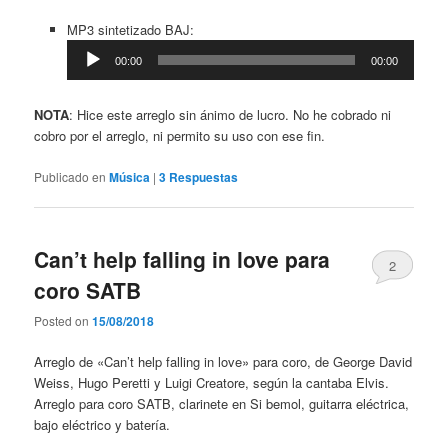
Reproductor
MP3 sintetizado BAJ:
de
00:00
00:00
audio
NOTA
: Hice este arreglo sin ánimo de lucro. No he cobrado ni
cobro por el arreglo, ni permito su uso con ese fin.
Publicado en
Música
|
3
Respuestas
Can’t help falling in love para
2
coro SATB
Posted on
15/08/2018
Arreglo de «Can’t help falling in love» para coro, de George David
Weiss, Hugo Peretti y Luigi Creatore, según la cantaba Elvis.
Arreglo para coro SATB, clarinete en Si bemol, guitarra eléctrica,
bajo eléctrico y batería.