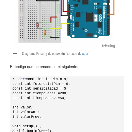
Diagrama Fritzing de conexión (tomado de
aquí
)
El código que he creado es el siguiente:
<code>
const int ledPin = 9;

const int fotoresistPin = 0;

const int sensibilidad = 5;

const int tiempoSens1 =200;

const int tiempoSens2 =50;

int valor;

int valorAnt;

int valorPrev;

void setup() {

Serial.begin(9600);
