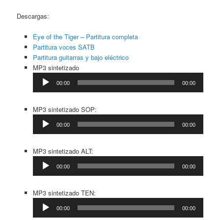
Descargas:
Eye of the Tiger – Partitura completa
Partitura voces SATB
Partitura guitarras y bajo eléctrico
Reproductor
MP3 sintetizado
de
00:00
00:00
audio
Reproductor
MP3 sintetizado SOP:
de
00:00
00:00
audio
Reproductor
MP3 sintetizado ALT:
de
00:00
00:00
audio
Reproductor
MP3 sintetizado TEN:
de
00:00
00:00
audio