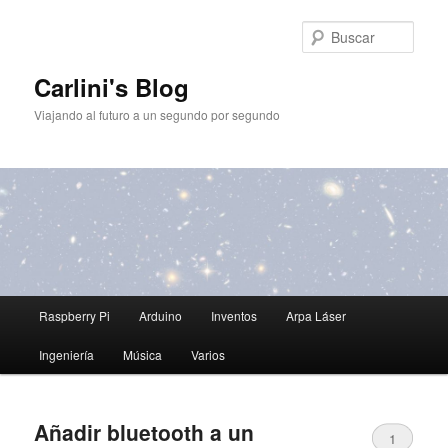
Ir
Ir
al
al
Busc
contenido
contenido
principal
secundario
Carlini's Blog
Viajando al futuro a un segundo por segundo
Menú
Raspberry Pi
Arduino
Inventos
Arpa Láser
principal
Ingeniería
Música
Varios
Añadir bluetooth a un
1