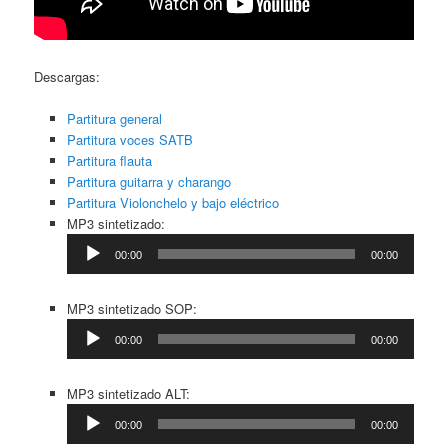
Descargas:
Partitura general
Partitura voces SATB
Partitura flauta
Partitura guitarra y charango
Partitura Violonchelo y bajo eléctrico
Reproductor
MP3 sintetizado:
de
00:00
00:00
audio
Reproductor
MP3 sintetizado SOP:
de
00:00
00:00
audio
Reproductor
MP3 sintetizado ALT:
de
00:00
00:00
audio