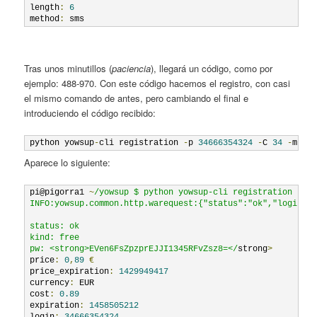
length
:
6
method
:
Tras unos minutillos (
paciencia
), llegará un código, como por
ejemplo: 488-970. Con este código hacemos el registro, con casi
el mismo comando de antes, pero cambiando el final e
introduciendo el código recibido:
python yowsup
-
cli registration 
-
p 
34666354324
-
C 
34
-
m 
21
Aparece lo siguiente:
pi@pigorra1 
~
/yowsup $ python yowsup-cli registration -p 3
INFO:yowsup.common.http.warequest:{"status":"ok","login":"
status: ok

kind: free

pw: <strong>EVen6FsZpzprEJJI1345RFvZsz8=</
strong
>
price
:
0
,
89
€
price_expiration
:
1429949417
currency
:
 EUR

cost
:
0.89
expiration
:
1458505212