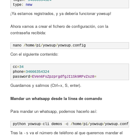
login
:
34666354324
type
:
new
¡Ya estamos registrados, y ya debería funcionar yowsup!
Ahora vamos a crear el fichero de configuración, con la
contraseña recibida:
nano 
/
home
/
pi
/
yowsup
/
yowsup
.
Con el siguiente contenido:
cc
=
34
phone
=
34666354324
password
=
EVen6FsZpzprgdfgJI1Sk9RFvZsz8
=
Guardamos y salimos (Ctrl+x, S, enter).
Mandar un whatsapp desde la línea de comando
Para mandar un whatsapp, podemos hacerlo así:
python yowsup
-
cli demos 
-
c 
/
home
/
pi
/
yowsup
/
yowsup
.
config 
Tras la
va el número de teléfono al que queremos mandar el
-s