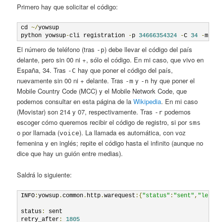
Primero hay que solicitar el código:
cd 
~/
yowsup

python yowsup
-
cli registration 
-
p 
34666354324
-
C 
34
-
m 
21
El número de teléfono (tras
) debe llevar el código del país
-p
delante, pero sin 00 ni +, sólo el código. En mi caso, que vivo en
España, 34. Tras
hay que poner el código del país,
-C
nuevamente sin 00 ni + delante. Tras
y
hy que poner el
-m
-n
Mobile Country Code (MCC) y el Mobile Network Code, que
podemos consultar en esta página de la
Wikipedia
. En mi caso
(Movistar) son 214 y 07, respectivamente. Tras
podemos
-r
escoger cómo queremos recibir el código de registro, si por
sms
o por llamada (
). La llamada es automática, con voz
voice
femenina y en inglés; repite el código hasta el infinito (aunque no
dice que hay un guión entre medias).
Saldrá lo siguiente:
INFO
:
yowsup
.
common
.
http
.
warequest
:{
"status"
:
"sent"
,
"lengt
status
:
 sent

retry_after
:
1805