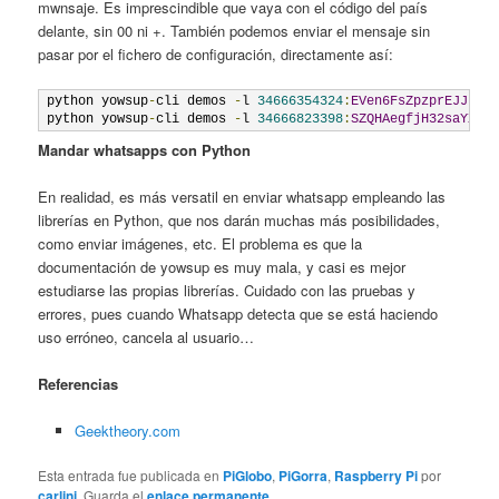
mwnsaje. Es imprescindible que vaya con el código del país
delante, sin 00 ni +. También podemos enviar el mensaje sin
pasar por el fichero de configuración, directamente así:
python yowsup
-
cli demos 
-
l 
34666354324
:
EVen6FsZpzprEJJI1S
python yowsup
-
cli demos 
-
l 
34666823398
:
SZQHAegfjH32saYXed
Mandar whatsapps con Python
En realidad, es más versatil en enviar whatsapp empleando las
librerías en Python, que nos darán muchas más posibilidades,
como enviar imágenes, etc. El problema es que la
documentación de yowsup es muy mala, y casi es mejor
estudiarse las propias librerías. Cuidado con las pruebas y
errores, pues cuando Whatsapp detecta que se está haciendo
uso erróneo, cancela al usuario…
Referencias
Geektheory.com
Esta entrada fue publicada en
PiGlobo
,
PiGorra
,
Raspberry Pi
por
carlini
. Guarda el
enlace permanente
.