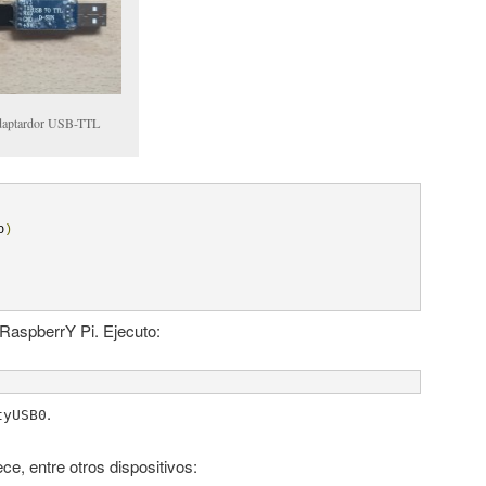
adaptardor USB-TTL
o
)
RaspberrY Pi. Ejecuto:
.
tyUSB0
ce, entre otros dispositivos: