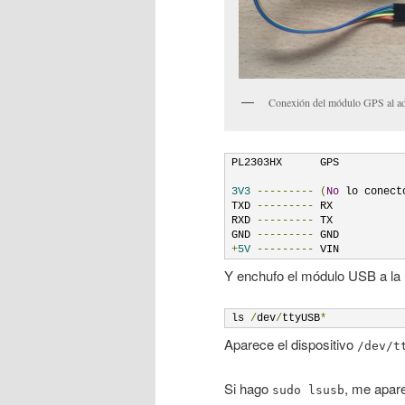
Conexión del módulo GPS al 
PL2303HX      GPS

3V3
---------
(
No
 lo conect
TXD 
---------
 RX

RXD 
---------
 TX

GND 
---------
+
5V
---------
 VIN
Y enchufo el módulo USB a la 
ls 
/
dev
/
ttyUSB
*
Aparece el dispositivo
/dev/t
Si hago
, me apare
sudo lsusb