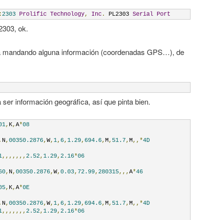
:
2303
Prolific
Technology
,
Inc
.
 PL2303 
Serial
Port
2303, ok.
está mandando alguna información (coordenadas GPS…), de
a ser información geográfica, así que pinta bien.
01
,
K
,
A
*
08
,
N
,
00350.2876
,
W
,
1
,
6
,
1.29
,
694.6
,
M
,
51.7
,
M
,,*
4D
1
,,,,,,,
2.52
,
1.29
,
2.16
*
06
60
,
N
,
00350.2876
,
W
,
0.03
,
72.99
,
280315
,,,
A
*
46
05
,
K
,
A
*
0E
,
N
,
00350.2876
,
W
,
1
,
6
,
1.29
,
694.6
,
M
,
51.7
,
M
,,*
4D
1
,,,,,,,
2.52
,
1.29
,
2.16
*
06