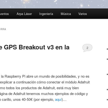
ventos
Arpa Láser
Ingeniería
Música
Varios
ORRA
te GPS Breakout v3 en la
2
a Raspberry Pi abre un mundo de posibilidades, y no es
xplicar a continuación cómo conectar el módulo Adafruit
o todos los productos de Adafruit, está muy bien
ágina de Adafruit tenemos muchos ejemplos de código y
 carillo, unos 40-50€ (por ejemplo,
aquí
)…