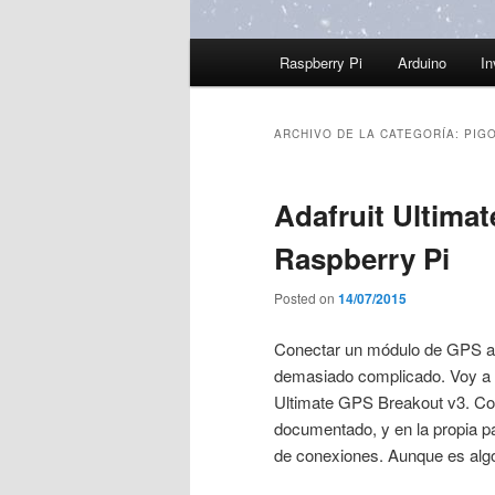
Menú
Raspberry Pi
Arduino
In
principal
ARCHIVO DE LA CATEGORÍA:
PIG
Adafruit Ultima
Raspberry Pi
Posted on
14/07/2015
Conectar un módulo de GPS a l
demasiado complicado. Voy a e
Ultimate GPS Breakout v3. Com
documentado, y en la propia p
de conexiones. Aunque es algo