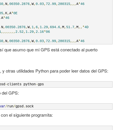
60
,
N
,
00350.2876
,
W
,
0.03
,
72.99
,
280315
,,,
A
*
46
05
,
K
,
A
*
0E
,
A
*
46
,
N
,
00350.2876
,
W
,
1
,
6
,
1.29
,
694.6
,
M
,
51.7
,
M
,,*
4D
1
,,,,,,,
2.52
,
1.29
,
2.16
*
06
60
,
N
,
00350.2876
,
W
,
0.03
,
72.99
,
280315
,,,
A
*
46
sí que asumo que mi GPS está conectado al puerto
), y otras utilidades Python para poder leer datos del GPS:
psd
-
clients python
-
gps
o del GPS:
var
/
run
/
gpsd
.
sock
con el siguiente programita: