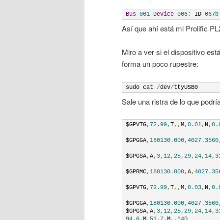
Bus
001
Device
006
:
 ID 
067b
Así que ahí está mi Prolific PL
Miro a ver si el dispositivo 
forma un poco rupestre:
sudo cat 
/
dev
/
ttyUSB0
Sale una ristra de lo que podrí
$GPVTG
,
72.99
,
T
,,
M
,
0.01
,
N
,
0.
$GPGGA
,
180130.000
,
4027.3560
$GPGSA
,
A
,
3
,
12
,
25
,
29
,
24
,
14
,
3
$GPRMC
,
180130.000
,
A
,
4027.35
$GPVTG
,
72.99
,
T
,,
M
,
0.03
,
N
,
0.
$GPGGA
,
180130.000
,
4027.3560
$GPGSA
,
A
,
3
,
12
,
25
,
29
,
24
,
14
,
3
94.6
,
M
,
51.7
,
M
,,*
4D