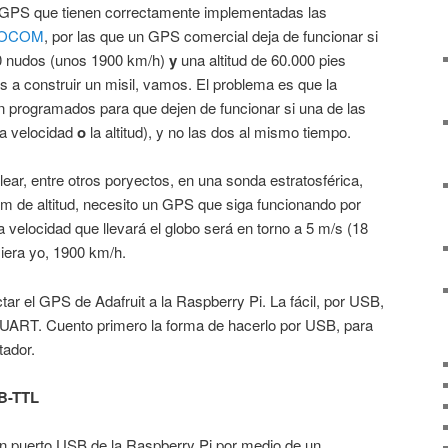
GPS que tienen correctamente implementadas las
OCOM
, por las que un GPS comercial deja de funcionar si
00 nudos (unos 1900 km/h)
y
una altitud de 60.000 pies
a construir un misil, vamos. El problema es que la
 programados para que dejen de funcionar si una de las
la velocidad
o
la altitud), y no las dos al mismo tiempo.
ar, entre otros poryectos, en una sonda estratosférica,
km de altitud, necesito un GPS que siga funcionando por
a velocidad que llevará el globo será en torno a 5 m/s (18
siera yo, 1900 km/h.
r el GPS de Adafruit a la Raspberry Pi. La fácil, por USB,
 UART. Cuento primero la forma de hacerlo por USB, para
tador.
B-TTL
 puerto USB de la Raspberry Pi por medio de un