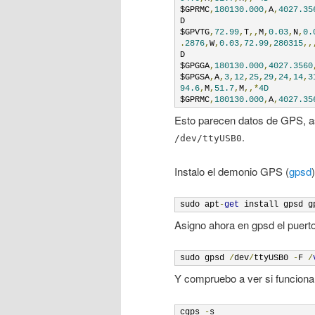
$GPRMC
,
180130.000
,
A
,
4027.35
D

$GPVTG
,
72.99
,
T
,,
M
,
0.03
,
N
,
0.
.
2876
,
W
,
0.03
,
72.99
,
280315
,,
D

$GPGGA
,
180130.000
,
4027.3560
$GPGSA
,
A
,
3
,
12
,
25
,
29
,
24
,
14
,
3
94.6
,
M
,
51.7
,
M
,,*
4D
$GPRMC
,
180130.000
,
A
,
4027.35
Esto parecen datos de GPS, a
.
/dev/ttyUSB0
Instalo el demonio GPS (
gpsd
sudo apt
-
get
 install gpsd g
Asigno ahora en gpsd el puert
sudo gpsd 
/
dev
/
ttyUSB0 
-
F 
/
Y compruebo a ver si funciona 
cgps 
-
s