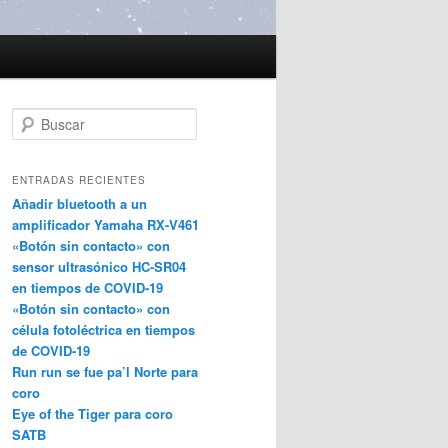
B
u
s
c
ENTRADAS RECIENTES
a
Añadir bluetooth a un
r
amplificador Yamaha RX-V461
«Botón sin contacto» con
sensor ultrasónico HC-SR04
en tiempos de COVID-19
«Botón sin contacto» con
célula fotoléctrica en tiempos
de COVID-19
Run run se fue pa’l Norte para
coro
Eye of the Tiger para coro
SATB