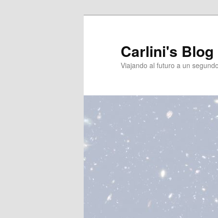
Ir
Ir
al
al
contenido
contenido
Carlini's Blog
principal
secundario
Viajando al futuro a un segund