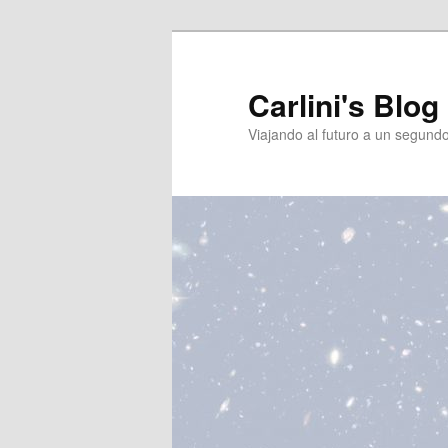
Ir
Ir
al
al
contenido
contenido
Carlini's Blog
principal
secundario
Viajando al futuro a un segund