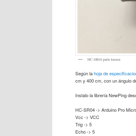
HC-SR04 parte trasera
Según la
hoja de especificaci
cm y 400 cm, con un ángulo de
Instalo la librería NewPing des
HC-SR04 -> Arduino Pro Micro
Vcc -> VCC
Trig -> 5
Echo -> 5