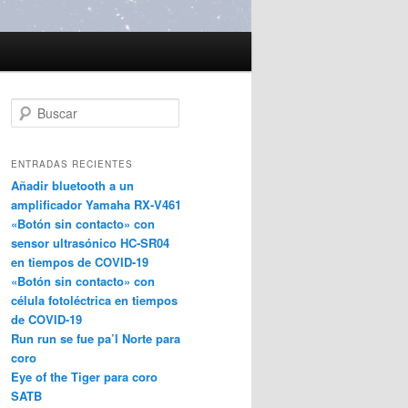
B
u
s
c
ENTRADAS RECIENTES
a
Añadir bluetooth a un
r
amplificador Yamaha RX-V461
«Botón sin contacto» con
sensor ultrasónico HC-SR04
en tiempos de COVID-19
«Botón sin contacto» con
célula fotoléctrica en tiempos
de COVID-19
Run run se fue pa’l Norte para
coro
Eye of the Tiger para coro
SATB