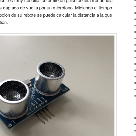
sor es muy sencillo: se emite un pulso de alta frecuencia
es captado de vuelta por un micrófono. Midiendo el tiempo
epción de su rebote se puede calcular la distancia a la que
tión.