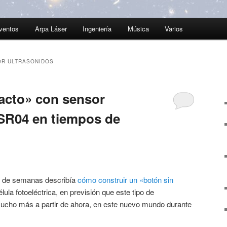
ventos
Arpa Láser
Ingeniería
Música
Varios
R ULTRASONIDOS
acto» con sensor
SR04 en tiempos de
r de semanas describía
cómo construir un «botón sin
lula fotoeléctrica, en previsión que este tipo de
 mucho más a partir de ahora, en este nuevo mundo durante