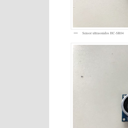
Sensor ultrasonidos HC-SR04