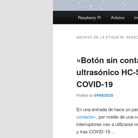
Menú
Raspberry Pi
Arduino
In
principal
ARCHIVO DE LA ETIQUETA:
SENSO
«Botón sin cont
ultrasónico HC-
COVID-19
Posted on
04/06/2020
En una entrada de hace un pa
contacto»
, por medio de una cé
interruptores van a utilizarse
y tras COVID-19…